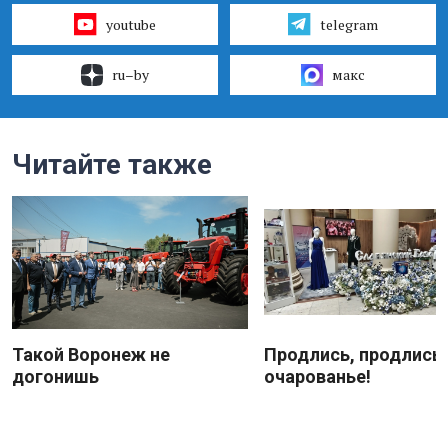
youtube
telegram
ru–by
макс
Читайте также
Такой Воронеж не
Продлись, продлись
догонишь
очарованье!