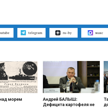
outube
telegram
ru–by
макс
над морем
Андрей БАЛЫШ:
Т
Дефицита картофеля не
д