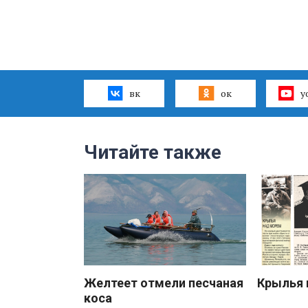
вк
ок
y
Читайте также
Желтеет отмели песчаная
Крылья 
коса