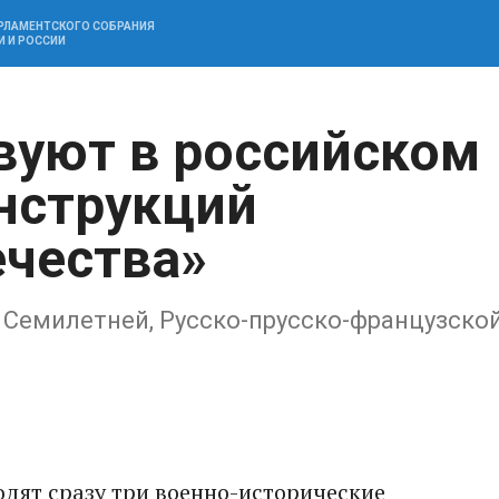
АРЛАМЕНТСКОГО СОБРАНИЯ
И И РОССИИ
вуют в российском
нструкций
чества»
 Семилетней, Русско-прусско-французско
дят сразу три военно-исторические