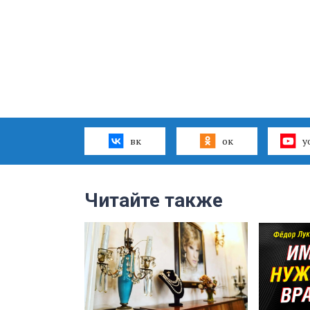
вк
ок
y
Читайте также