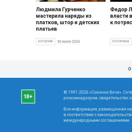
Людмила Гурченко
Федор Л
мастерила наряды из
власти 
платков, штор и детских
к потря
платьев
30 июля 2026
КУЛЬТУРА
ПОЛИТИКА
О
© 1991-2026 «Союзное Вече». Сет
роскомнадзором, свидетельство эл
Вся информация, размещенная на 
в соответствии с законодательств
международными соглашениями.