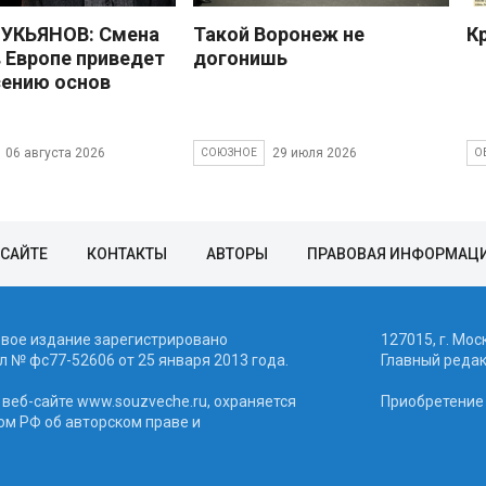
УКЬЯНОВ: Смена
Такой Воронеж не
К
в Европе приведет
догонишь
сению основ
06 августа 2026
29 июля 2026
СОЮЗНОЕ
О
 САЙТЕ
КОНТАКТЫ
АВТОРЫ
ПРАВОВАЯ ИНФОРМАЦ
евое издание зарегистрировано
127015, г. Мос
 № фc77-52606 от 25 января 2013 года.
Главный реда
веб-сайте www.souzveche.ru, охраняется
Приобретение а
ом РФ об авторском праве и