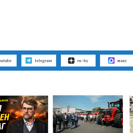
outube
telegram
ru–by
макс