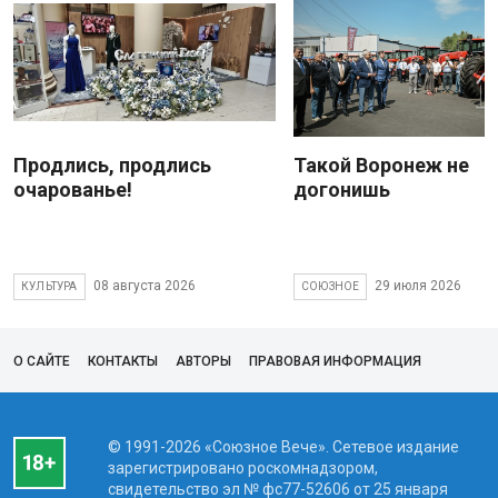
Продлись, продлись
Такой Воронеж не
очарованье!
догонишь
08 августа 2026
29 июля 2026
КУЛЬТУРА
СОЮЗНОЕ
О САЙТЕ
КОНТАКТЫ
АВТОРЫ
ПРАВОВАЯ ИНФОРМАЦИЯ
© 1991-2026 «Союзное Вече». Сетевое издание
зарегистрировано роскомнадзором,
свидетельство эл № фc77-52606 от 25 января