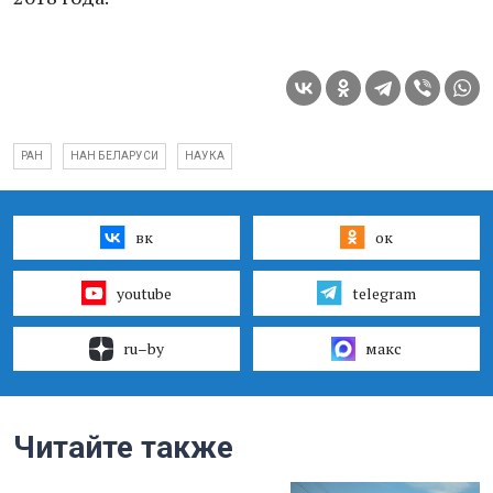
РАН
НАН БЕЛАРУСИ
НАУКА
вк
ок
youtube
telegram
ru–by
макс
Читайте также