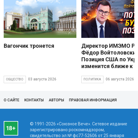
Вагончик тронется
Директор ИМЭМО Р
Фёдор Войтоловский
Позиция США по Укр
изменится ближе к 
03 августа 2026
06 августа 2026
ОБЩЕСТВО
ПОЛИТИКА
О САЙТЕ
КОНТАКТЫ
АВТОРЫ
ПРАВОВАЯ ИНФОРМАЦИЯ
© 1991-2026 «Союзное Вече». Сетевое издание
зарегистрировано роскомнадзором,
свидетельство эл № фc77-52606 от 25 января