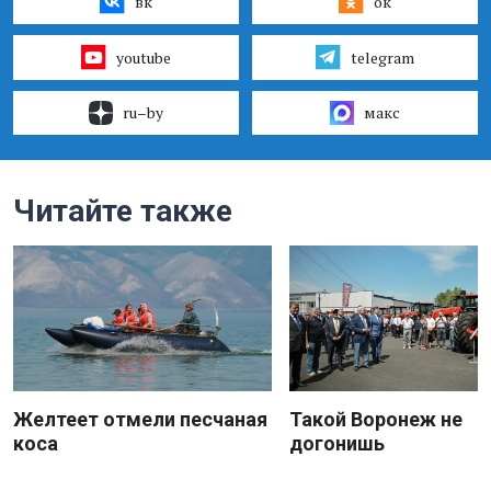
вк
ок
youtube
telegram
ru–by
макс
Читайте также
Желтеет отмели песчаная
Такой Воронеж не
коса
догонишь