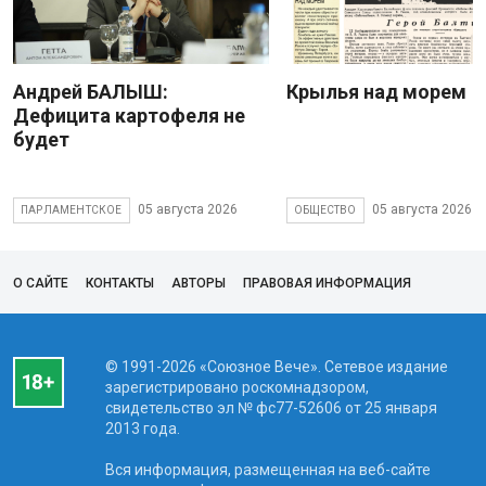
Андрей БАЛЫШ:
Крылья над морем
Дефицита картофеля не
будет
05 августа 2026
05 августа 2026
ПАРЛАМЕНТСКОЕ
ОБЩЕСТВО
О САЙТЕ
КОНТАКТЫ
АВТОРЫ
ПРАВОВАЯ ИНФОРМАЦИЯ
© 1991-2026 «Союзное Вече». Сетевое издание
зарегистрировано роскомнадзором,
свидетельство эл № фc77-52606 от 25 января
2013 года.
Вся информация, размещенная на веб-сайте