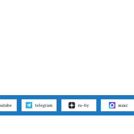
outube
telegram
ru–by
макс