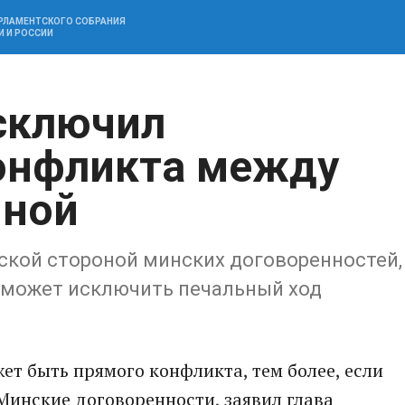
АРЛАМЕНТСКОГО СОБРАНИЯ
И И РОССИИ
сключил
онфликта между
иной
ской стороной минских договоренностей,
сможет исключить печальный ход
ет быть прямого конфликта, тем более, если
Минские договоренности, заявил глава