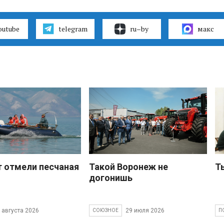
outube
telegram
ru–by
макс
 отмели песчаная
Такой Воронеж не
Т
догонишь
 августа 2026
29 июля 2026
СОЮЗНОЕ
П