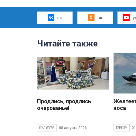
вк
ок
y
Читайте также
Продлись, продлись
Желтеет
очарованье!
коса
08 августа 2026
01
КУЛЬТУРА
ТУРИЗМ