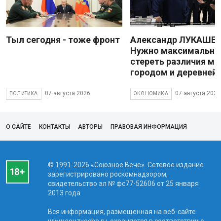
Тыл сегодня - тоже фронт
Александр ЛУКАШЕН
Нужно максимально
стереть различия м
городом и деревней
07 августа 2026
07 августа 2026
ПОЛИТИКА
ЭКОНОМИКА
О САЙТЕ
КОНТАКТЫ
АВТОРЫ
ПРАВОВАЯ ИНФОРМАЦИЯ
© 1991-2026 «Союзное Вече». Сетевое издание
зарегистрировано роскомнадзором,
свидетельство эл № фc77-52606 от 25 января
2013 года.
Вся информация, размещенная на веб-сайте
www.souzveche.ru, охраняется в соответствии с