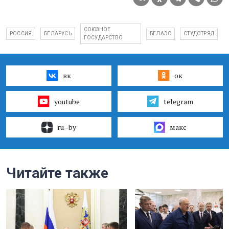
СОЮЗНОЕ
РОССИЯ
БЕЛАРУСЬ
БЕЛАЭС
СТУДОТРЯД
ГОСУДАРСТВО
вк
ок
youtube
telegram
ru–by
макс
Читайте также