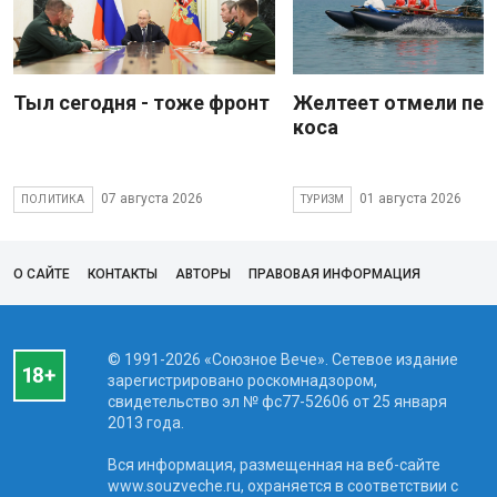
Тыл сегодня - тоже фронт
Желтеет отмели пес
коса
07 августа 2026
01 августа 2026
ПОЛИТИКА
ТУРИЗМ
О САЙТЕ
КОНТАКТЫ
АВТОРЫ
ПРАВОВАЯ ИНФОРМАЦИЯ
© 1991-2026 «Союзное Вече». Сетевое издание
зарегистрировано роскомнадзором,
свидетельство эл № фc77-52606 от 25 января
2013 года.
Вся информация, размещенная на веб-сайте
www.souzveche.ru, охраняется в соответствии с