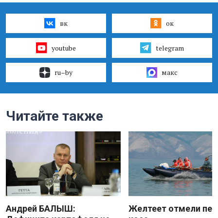
вк
ок
youtube
telegram
ru–by
макс
Читайте также
Андрей БАЛЫШ:
Желтеет отмели пес