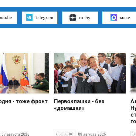
outube
telegram
ru–by
макс
одня - тоже фронт
Первоклашки - без
А
«домашки»
Н
с
г
07 августа 2026
08 августа 2026
ОБЩЕСТВО
Э