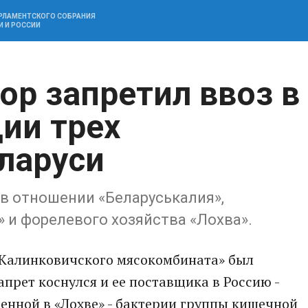
АРЛАМЕНТСКОГО СОБРАНИЯ
И И РОССИИ
ор запретил ввоз в
ии трех
ларуси
в отношении «Беларуськалия»,
 и форелевого хозяйства «Лохва».
«Калинковичского мясокомбината» был
прет коснулся и ее поставщика в Россию -
щенной в «Лохве» - бактерии группы кишечной