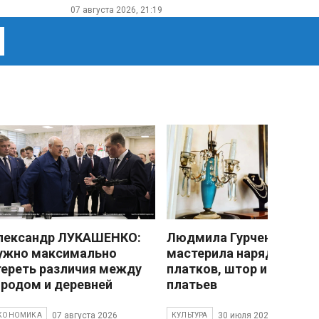
07 августа 2026, 21:19
лександр ЛУКАШЕНКО:
Людмила Гурченко
ужно максимально
мастерила наряды из
тереть различия между
платков, штор и детски
ородом и деревней
платьев
07 августа 2026
30 июля 2026
КОНОМИКА
КУЛЬТУРА