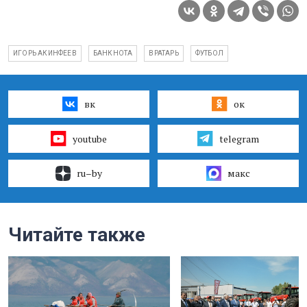
ИГОРЬ АКИНФЕЕВ
БАНКНОТА
ВРАТАРЬ
ФУТБОЛ
вк
ок
youtube
telegram
ru–by
макс
Читайте также