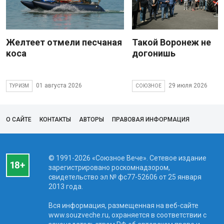
Желтеет отмели песчаная
Такой Воронеж не
коса
догонишь
01 августа 2026
29 июля 2026
ТУРИЗМ
СОЮЗНОЕ
О САЙТЕ
КОНТАКТЫ
АВТОРЫ
ПРАВОВАЯ ИНФОРМАЦИЯ
© 1991-2026 «Союзное Вече». Сетевое издание
зарегистрировано роскомнадзором,
свидетельство эл № фc77-52606 от 25 января
2013 года.
Вся информация, размещенная на веб-сайте
www.souzveche.ru, охраняется в соответствии с