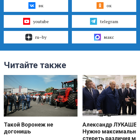
вк
ок
youtube
telegram
ru–by
макс
Читайте также
Такой Воронеж не
Александр ЛУКАШЕН
догонишь
Нужно максимально
стереть различия м