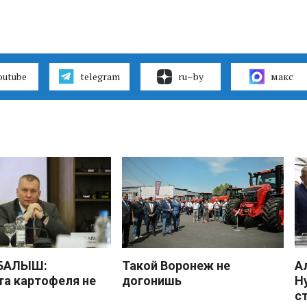
outube
telegram
ru–by
макс
 БАЛЫШ:
Такой Воронеж не
А
а картофеля не
догонишь
Н
с