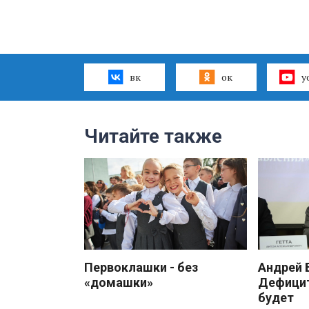
вк
ок
y
Читайте также
Первоклашки - без
Андрей
«домашки»
Дефицит
будет