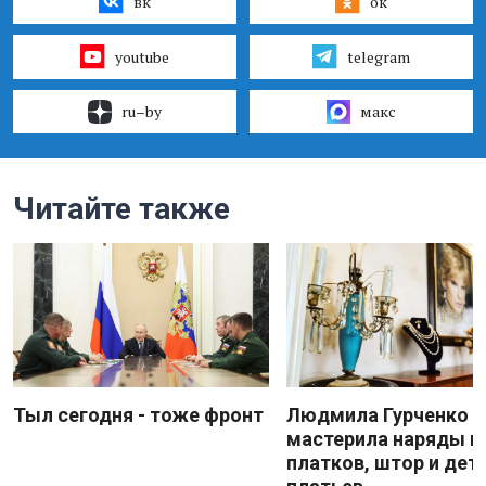
вк
ок
youtube
telegram
ru–by
макс
Читайте также
Тыл сегодня - тоже фронт
Людмила Гурченко
мастерила наряды и
платков, штор и дет