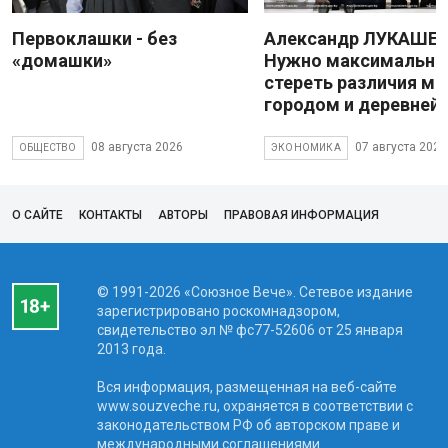
Первоклашки - без
Александр ЛУКАШЕН
«домашки»
Нужно максимально
стереть различия м
городом и деревней
08 августа 2026
07 августа 2026
ОБЩЕСТВО
ЭКОНОМИКА
О САЙТЕ
КОНТАКТЫ
АВТОРЫ
ПРАВОВАЯ ИНФОРМАЦИЯ
© 1991-2026 «Союзное Вече». Сетевое издание
зарегистрировано роскомнадзором,
свидетельство эл № фc77-52606 от 25 января
2013 года.
Вся информация, размещенная на веб-сайте
www.souzveche.ru, охраняется в соответствии с
законодательством РФ об авторском праве и
международными соглашениями.