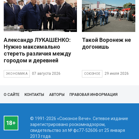
Александр ЛУКАШЕНКО:
Такой Воронеж не
Нужно максимально
догонишь
стереть различия между
городом и деревней
07 августа 2026
29 июля 2026
ЭКОНОМИКА
СОЮЗНОЕ
О САЙТЕ
КОНТАКТЫ
АВТОРЫ
ПРАВОВАЯ ИНФОРМАЦИЯ
© 1991-2026 «Союзное Вече». Сетевое издание
зарегистрировано роскомнадзором,
свидетельство эл № фc77-52606 от 25 января
2013 года.