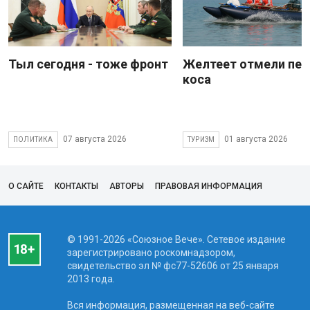
Тыл сегодня - тоже фронт
Желтеет отмели пес
коса
07 августа 2026
01 августа 2026
ПОЛИТИКА
ТУРИЗМ
О САЙТЕ
КОНТАКТЫ
АВТОРЫ
ПРАВОВАЯ ИНФОРМАЦИЯ
© 1991-2026 «Союзное Вече». Сетевое издание
зарегистрировано роскомнадзором,
свидетельство эл № фc77-52606 от 25 января
2013 года.
Вся информация, размещенная на веб-сайте