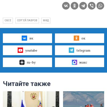
ОБСЕ
СЕРГЕЙ ЛАВРОВ
МИД
вк
ок
youtube
telegram
ru–by
макс
Читайте также