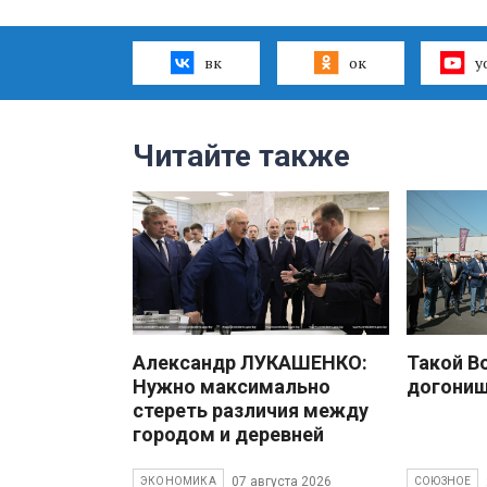
вк
ок
y
Читайте также
Александр ЛУКАШЕНКО:
Такой В
Нужно максимально
догони
стереть различия между
городом и деревней
07 августа 2026
ЭКОНОМИКА
СОЮЗНОЕ