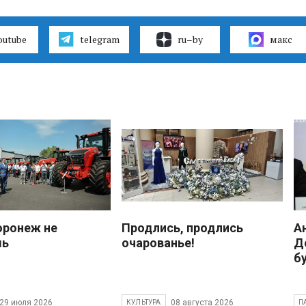
outube
telegram
ru–by
макс
оронеж не
Продлись, продлись
А
шь
очарованье!
Д
б
29 июля 2026
08 августа 2026
КУЛЬТУРА
П