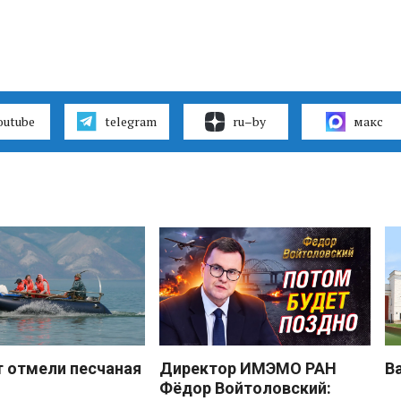
outube
telegram
ru–by
макс
 отмели песчаная
Директор ИМЭМО РАН
В
Фёдор Войтоловский: