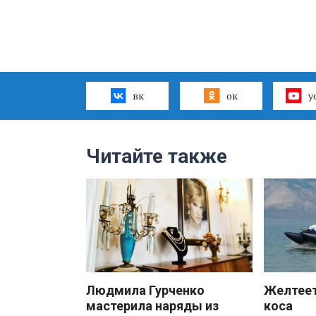
вк
ок
y
Читайте также
Людмила Гурченко
Желтеет
мастерила наряды из
коса