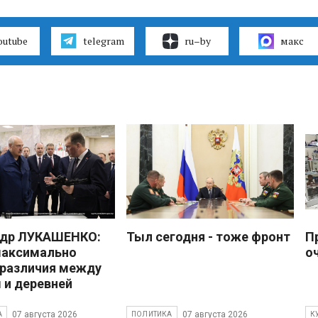
outube
telegram
ru–by
макс
ндр ЛУКАШЕНКО:
Тыл сегодня - тоже фронт
П
максимально
о
 различия между
 и деревней
07 августа 2026
07 августа 2026
А
ПОЛИТИКА
К