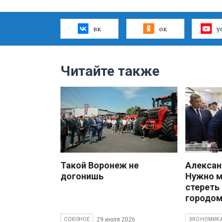
вк
ок
y
Читайте также
Такой Воронеж не
Алекса
догонишь
Нужно 
стереть
городом
29 июля 2026
СОЮЗНОЕ
ЭКОНОМИК