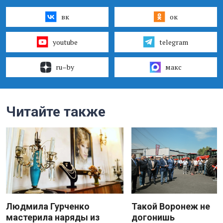
вк
ок
youtube
telegram
ru–by
макс
Читайте также
Людмила Гурченко
Такой Воронеж не
мастерила наряды из
догонишь