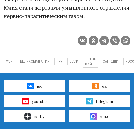
Юлия стали жертвами умышленного отравления
нервно-паралитическим газом.
ТЕРЕЗА
МЭЙ
ВЕЛИКОБРИТАНИЯ
ГРУ
СССР
САНКЦИИ
РОС
МЭЙ
вк
ок
youtube
telegram
ru–by
макс