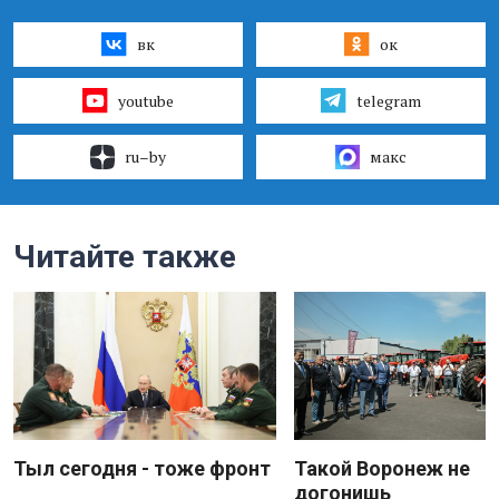
вк
ок
youtube
telegram
ru–by
макс
Читайте также
Тыл сегодня - тоже фронт
Такой Воронеж не
догонишь