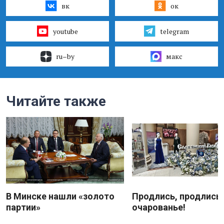
вк
ок
youtube
telegram
ru–by
макс
Читайте также
В Минске нашли «золото
Продлись, продлись
партии»
очарованье!