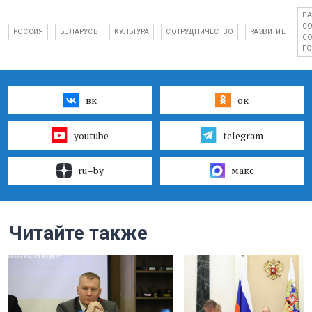
П
СО
РОССИЯ
БЕЛАРУСЬ
КУЛЬТУРА
СОТРУДНИЧЕСТВО
РАЗВИТИЕ
С
ГО
вк
ок
youtube
telegram
ru–by
макс
Читайте также