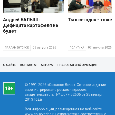
Андрей БАЛЫШ:
Тыл сегодня - тоже 
Дефицита картофеля не
будет
05 августа 2026
07 августа 2026
ПАРЛАМЕНТСКОЕ
ПОЛИТИКА
О САЙТЕ
КОНТАКТЫ
АВТОРЫ
ПРАВОВАЯ ИНФОРМАЦИЯ
© 1991-2026 «Союзное Вече». Сетевое издание
зарегистрировано роскомнадзором,
свидетельство эл № фc77-52606 от 25 января
2013 года.
Вся информация, размещенная на веб-сайте
www.souzveche.ru, охраняется в соответствии с