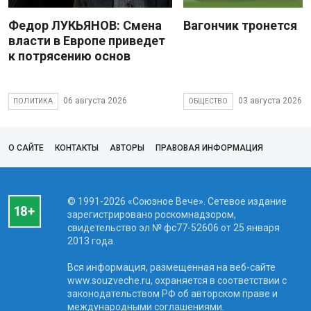
Федор ЛУКЬЯНОВ: Смена
Вагончик тронется
власти в Европе приведет
к потрясению основ
06 августа 2026
03 августа 2026
ПОЛИТИКА
ОБЩЕСТВО
О САЙТЕ
КОНТАКТЫ
АВТОРЫ
ПРАВОВАЯ ИНФОРМАЦИЯ
© 1991-2026 «Союзное Вече». Сетевое издание
зарегистрировано роскомнадзором,
свидетельство эл № фc77-52606 от 25 января
2013 года.
Вся информация, размещенная на веб-сайте
www.souzveche.ru, охраняется в соответствии с
законодательством РФ об авторском праве и
международными соглашениями.