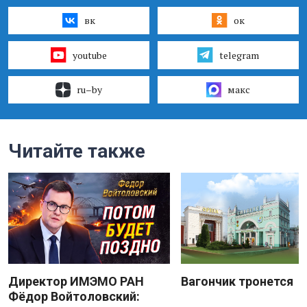
вк
ок
youtube
telegram
ru–by
макс
Читайте также
Директор ИМЭМО РАН
Вагончик тронется
Фёдор Войтоловский: