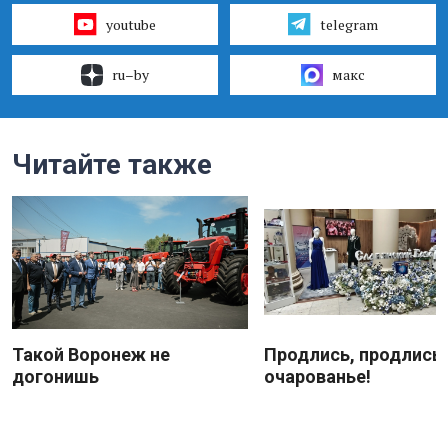
youtube
telegram
ru–by
макс
Читайте также
Такой Воронеж не
Продлись, продлись
догонишь
очарованье!