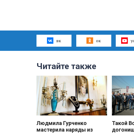
вк
ок
y
Читайте также
Людмила Гурченко
Такой В
мастерила наряды из
догони