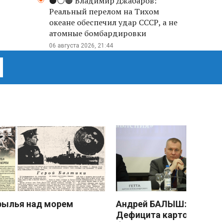
⚫️⚪️🟤 Владимир Джабаров:
Реальный перелом на Тихом
океане обеспечил удар СССР, а не
атомные бомбардировки
06 августа 2026, 21:44
рылья над морем
Андрей БАЛЫШ:
Дефицита картофеля не