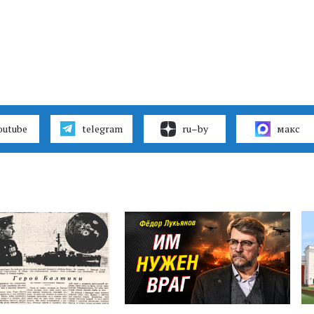
outube
telegram
ru–by
макс