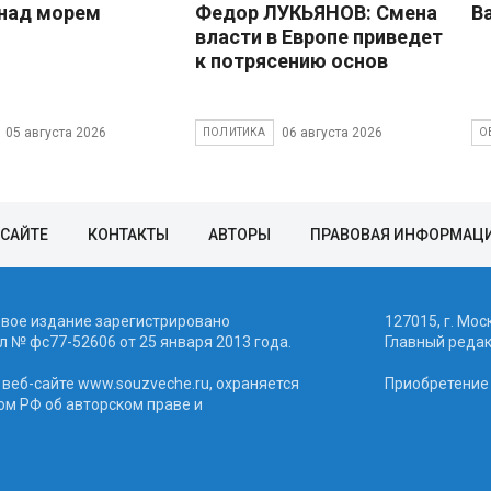
над морем
Федор ЛУКЬЯНОВ: Смена
В
власти в Европе приведет
к потрясению основ
05 августа 2026
06 августа 2026
ПОЛИТИКА
О
 САЙТЕ
КОНТАКТЫ
АВТОРЫ
ПРАВОВАЯ ИНФОРМАЦ
евое издание зарегистрировано
127015, г. Мос
 № фc77-52606 от 25 января 2013 года.
Главный реда
веб-сайте www.souzveche.ru, охраняется
Приобретение а
ом РФ об авторском праве и