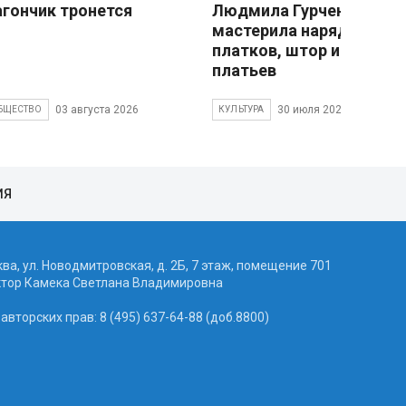
агончик тронется
Людмила Гурченко
мастерила наряды из
платков, штор и детски
платьев
03 августа 2026
30 июля 2026
БЩЕСТВО
КУЛЬТУРА
ИЯ
ква, ул. Новодмитровская, д. 2Б, 7 этаж, помещение 701
ктор Камека Светлана Владимировна
вторских прав: 8 (495) 637-64-88 (доб.8800)