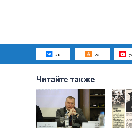
вк
ок
y
Читайте также