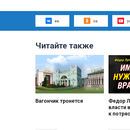
вк
ок
y
Читайте также
Вагончик тронется
Федор Л
власти 
к потря