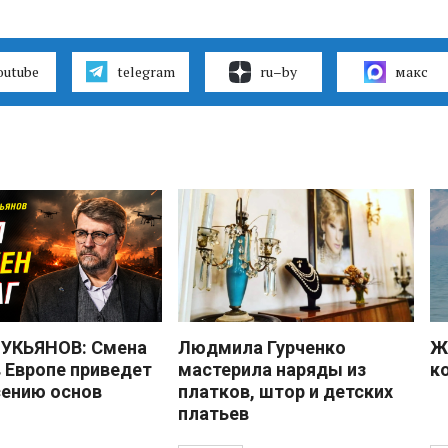
outube
telegram
ru–by
макс
УКЬЯНОВ: Смена
Людмила Гурченко
Ж
в Европе приведет
мастерила наряды из
к
сению основ
платков, штор и детских
платьев