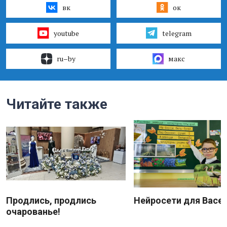
вк
ок
youtube
telegram
ru–by
макс
Читайте также
Продлись, продлись
Нейросети для Васе
очарованье!