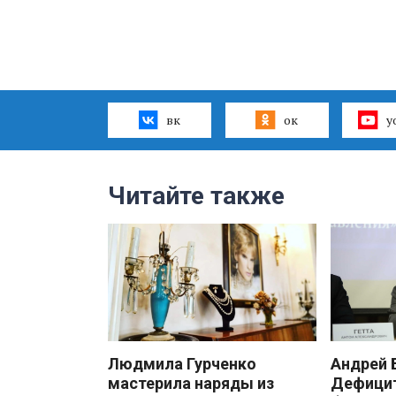
вк
ок
y
Читайте также
Людмила Гурченко
Андрей
мастерила наряды из
Дефицит