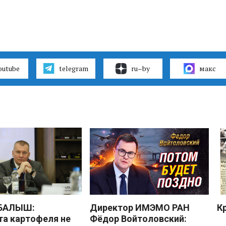
outube
telegram
ru–by
макс
 БАЛЫШ:
Директор ИМЭМО РАН
К
а картофеля не
Фёдор Войтоловский: