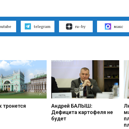
outube
telegram
ru–by
макс
к тронется
Андрей БАЛЫШ:
Л
Дефицита картофеля не
м
будет
п
п