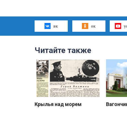
вк
ок
y
Читайте также
Крылья над морем
Вагончи