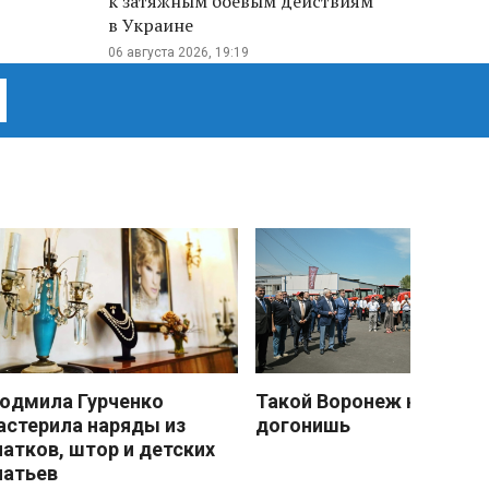
к затяжным боевым действиям
в Украине
06 августа 2026, 19:19
юдмила Гурченко
Такой Воронеж не
астерила наряды из
догонишь
латков, штор и детских
латьев