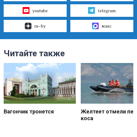
youtube
telegram
ru–by
макс
Читайте также
Вагончик тронется
Желтеет отмели пес
коса