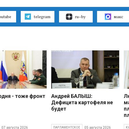
outube
telegram
ru–by
макс
одня - тоже фронт
Андрей БАЛЫШ:
Л
Дефицита картофеля не
м
будет
п
п
07 августа 2026
05 августа 2026
ПАРЛАМЕНТСКОЕ
К