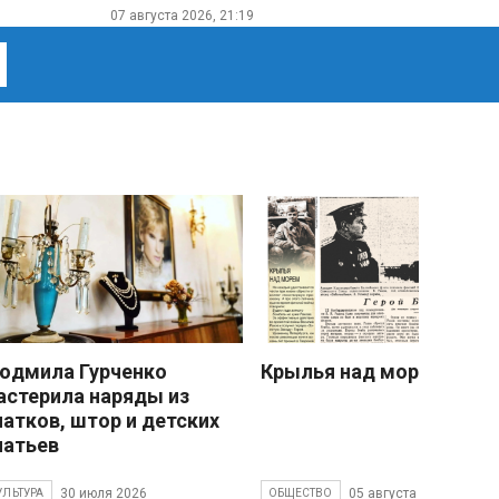
07 августа 2026, 21:19
юдмила Гурченко
Крылья над морем
астерила наряды из
латков, штор и детских
латьев
30 июля 2026
05 августа 2026
УЛЬТУРА
ОБЩЕСТВО