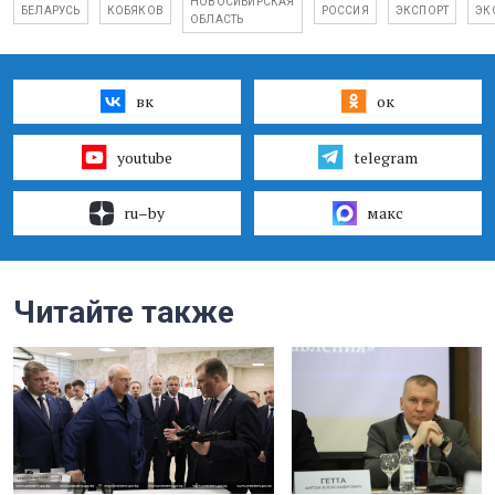
НОВОСИБИРСКАЯ
БЕЛАРУСЬ
КОБЯКОВ
РОССИЯ
ЭКСПОРТ
ЭК
ОБЛАСТЬ
вк
ок
youtube
telegram
ru–by
макс
Читайте также