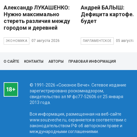
Александр ЛУКАШЕНКО:
Андрей БАЛЫШ:
Нужно максимально
Дефицита картофеля
стереть различия между
будет
городом и деревней
07 августа 2026
05 августа 
ЭКОНОМИКА
ПАРЛАМЕНТСКОЕ
О САЙТЕ
КОНТАКТЫ
АВТОРЫ
ПРАВОВАЯ ИНФОРМАЦИЯ
© 1991-2026 «Союзное Вече». Сетевое издание
зарегистрировано роскомнадзором,
свидетельство эл № фc77-52606 от 25 января
2013 года.
Вся информация, размещенная на веб-сайте
www.souzveche.ru, охраняется в соответствии с
законодательством РФ об авторском праве и
международными соглашениями.