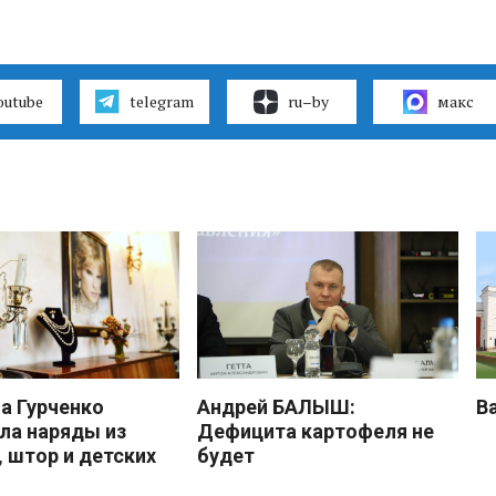
outube
telegram
ru–by
макс
 Гурченко
Андрей БАЛЫШ:
В
ла наряды из
Дефицита картофеля не
, штор и детских
будет