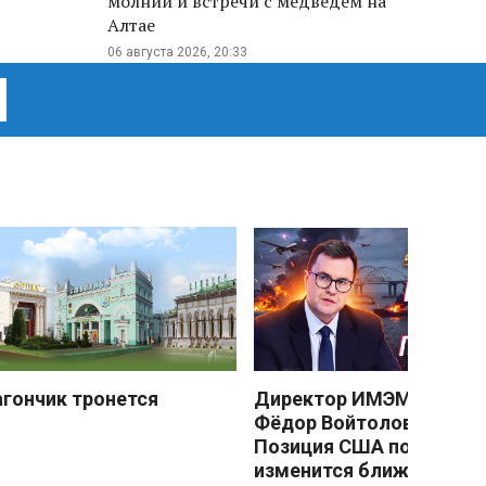
молнии и встречи с медведем на
Алтае
06 августа 2026, 20:33
агончик тронется
Директор ИМЭМО РАН
Фёдор Войтоловский:
Позиция США по Украин
изменится ближе к зиме