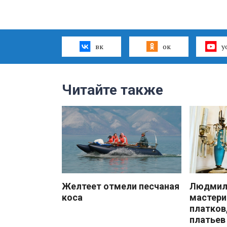
вк
ок
y
Читайте также
Желтеет отмели песчаная
Людмила
коса
мастери
платков
платьев