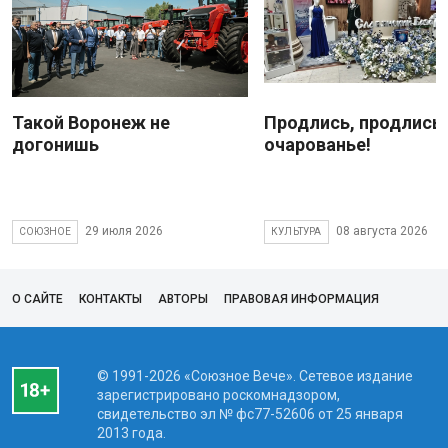
Такой Воронеж не
Продлись, продлись
догонишь
очарованье!
29 июля 2026
08 августа 2026
СОЮЗНОЕ
КУЛЬТУРА
О САЙТЕ
КОНТАКТЫ
АВТОРЫ
ПРАВОВАЯ ИНФОРМАЦИЯ
© 1991-2026 «Союзное Вече». Сетевое издание
зарегистрировано роскомнадзором,
свидетельство эл № фc77-52606 от 25 января
2013 года.