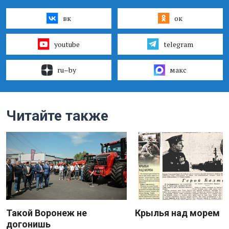
вк
ок
youtube
telegram
ru–by
макс
Читайте также
Такой Воронеж не
Крылья над морем
догонишь