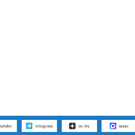
outube
telegram
ru–by
макс