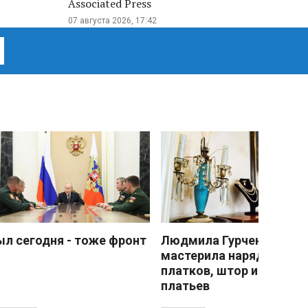
Associated Press
07 августа 2026, 17:42
ыл сегодня - тоже фронт
Людмила Гурченко
мастерила наряды из
платков, штор и детски
платьев