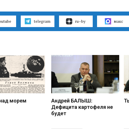
outube
telegram
ru–by
макс
над морем
Андрей БАЛЫШ:
Т
Дефицита картофеля не
будет