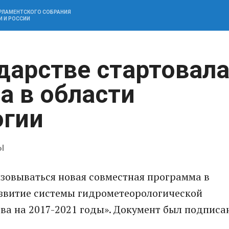
АРЛАМЕНТСКОГО СОБРАНИЯ
И И РОССИИ
дарстве стартовал
а в области
огии
ы
изовываться новая совместная программа в
азвитие системы гидрометеорологической
ва на 2017-2021 годы». Документ был подписа