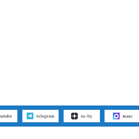
outube
telegram
ru–by
макс