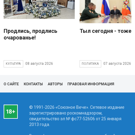
Продлись, продлись
Тыл сегодня - тоже 
очарованье!
08 августа 2026
07 августа 2026
КУЛЬТУРА
ПОЛИТИКА
О САЙТЕ
КОНТАКТЫ
АВТОРЫ
ПРАВОВАЯ ИНФОРМАЦИЯ
© 1991-2026 «Союзное Вече». Сетевое издание
зарегистрировано роскомнадзором,
свидетельство эл № фc77-52606 от 25 января
2013 года.