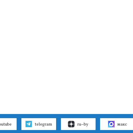
outube
telegram
ru–by
макс