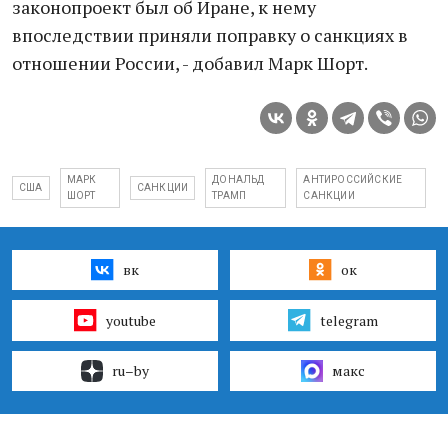
законопроект был об Иране, к нему
впоследствии приняли поправку о санкциях в
отношении России, - добавил Марк Шорт.
МАРК
ДОНАЛЬД
АНТИРОССИЙСКИЕ
США
САНКЦИИ
ШОРТ
ТРАМП
САНКЦИИ
вк
ок
youtube
telegram
ru–by
макс