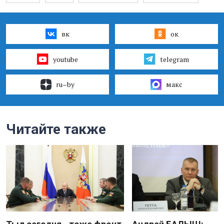
вк
ок
youtube
telegram
ru–by
макс
Читайте также